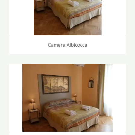
Camera Albicocca