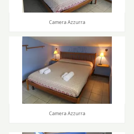
Camera Azzurra
Camera Azzurra