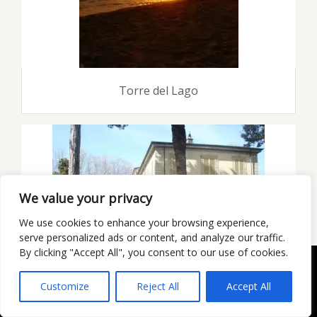
Torre del Lago
We value your privacy
We use cookies to enhance your browsing experience,
serve personalized ads or content, and analyze our traffic.
By clicking "Accept All", you consent to our use of cookies.
Per usare questo sito devi autorizzarci ad usare i cookie, ma
non facciamo nessuna operazione particolare.
Customize
Reject All
Accept All
Ok
No
Leggi di più
Casa Puccini – Torre del Lago