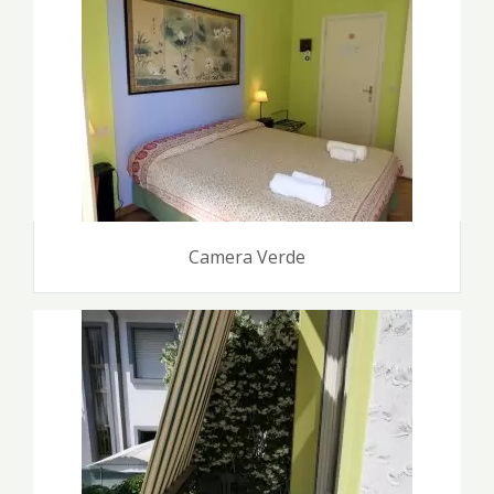
Camera Verde