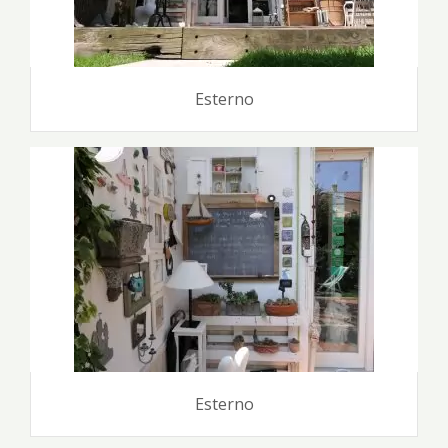
Esterno
Esterno