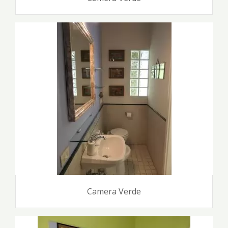
Camera Verde