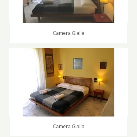
Camera Gialla
Camera Gialla