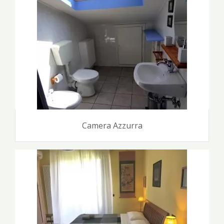
Camera Azzurra