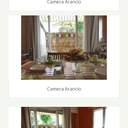
Camera Arancio
Camera Arancio