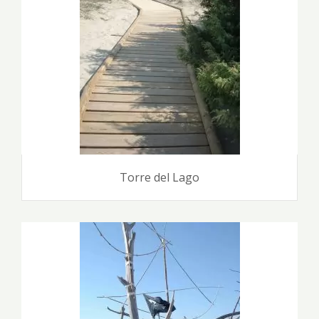
Torre del Lago