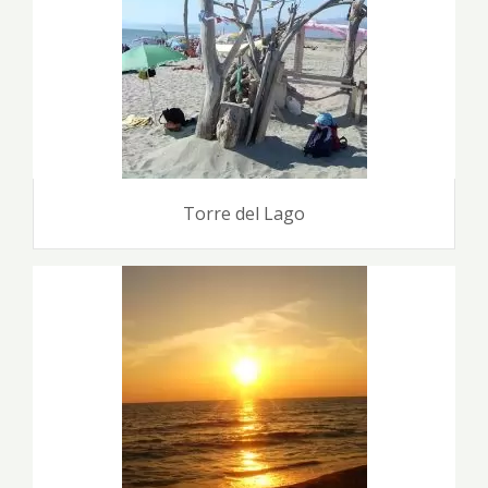
Torre del Lago