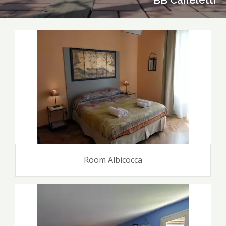
BB Caffeletti
Room Albicocca