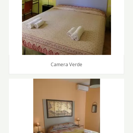
Camera Verde